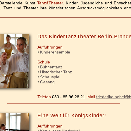
Darstellende Kunst
Tanz&Theater
. Kinder, Jugendliche und Erwach
el, Tanz und Theater ihre künstlerischen Ausdrucksmöglichkeiten en
Das KinderTanzTheater Berlin-Brand
Aufführungen
•
Kinderensemble
Schule
•
Bühnentanz
•
Historischer Tanz
•
Schauspiel
•
Gesang
Telefon
030 - 85 96 28 21
Mail
friederike.nebel@b
_______________________________________________________
Eine Welt für KönigsKinder!
Aufführungen