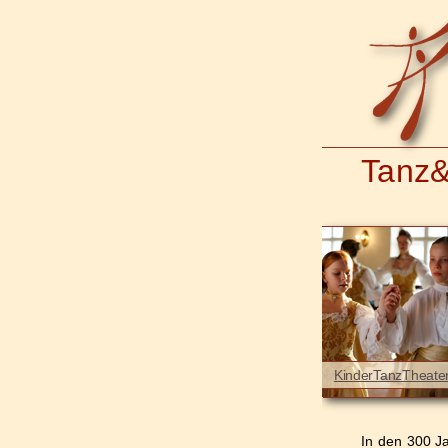
Tanz&
KinderTanzTheate
In den 300 J