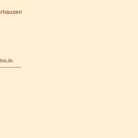
erhausen
line.de
__________