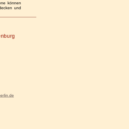
sene können
tdecken und
enburg
erlin.de