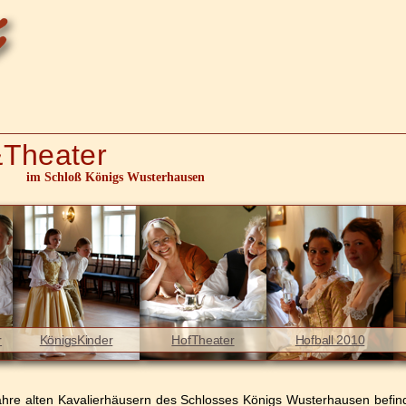
Theater
im Schloß Königs Wusterhausen
r
KönigsKinder
HofTheater
Hofball 2010
ahre alten Kavalierhäusern des Schlosses Königs Wusterhausen befind