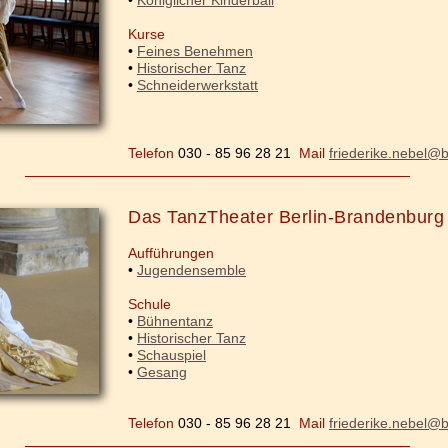
•
Königlicher Kinderball
Kurse
•
Feines Benehmen
•
Historischer Tanz
•
Schneiderwerkstatt
Telefon
030 - 85 96 28 21
Mail
friederike.nebel@b
_______________________________________________________
Das TanzTheater Berlin-Brandenburg
Aufführungen
•
Jugendensemble
Schule
•
Bühnentanz
•
Historischer Tanz
•
Schauspiel
•
Gesang
Telefon
030 - 85 96 28 21
Mail
friederike.nebel@b
_______________________________________________________