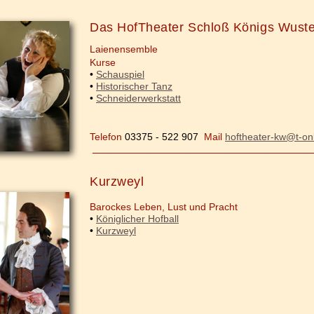
Das HofTheater Schloß Königs Wust
Laienensemble
Kurse
•
Schauspiel
•
Historischer Tanz
•
Schneiderwerkstatt
Telefon
03375 - 522 907
Mail
hoftheater-kw@t-on
_____________________________________________
Kurzweyl
Barockes Leben, Lust und Pracht
•
Königlicher Hofball
•
Kurzweyl