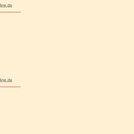
line.de
__________
line.de
__________